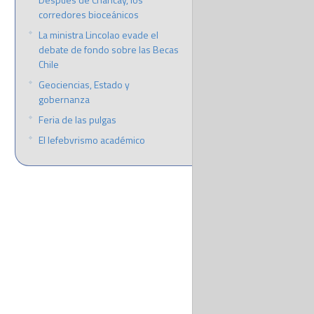
corredores bioceánicos
La ministra Lincolao evade el
debate de fondo sobre las Becas
Chile
Geociencias, Estado y
gobernanza
Feria de las pulgas
El lefebvrismo académico