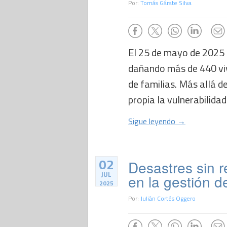
Por:
Tomás Gárate Silva
El 25 de mayo de 2025 
dañando más de 440 vi
de familias. Más allá d
propia la vulnerabilidad 
Sigue leyendo →
02
Desastres sin re
JUL
en la gestión d
2025
Por:
Julián Cortés Oggero