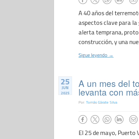
A 40 años del terremo
aspectos clave para la 
alerta temprana, proto
construcción, y una nuev
Sigue leyendo →
25
A un mes del t
JUN
levanta con má
2025
Por:
Tomás Gárate Silva
El 25 de mayo, Puerto 