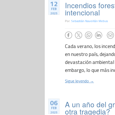
12
Incendios fore
FEB
intencional
2025
Por:
Sebastián Naveillán Mebus
Cada verano, los incen
en nuestro país, dejand
devastación ambiental y
embargo, lo que más ind
Sigue leyendo →
06
A un año del g
FEB
otra tragedia?
2025