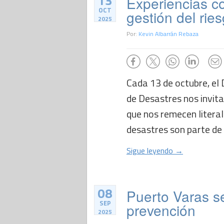
13
Experiencias co
OCT
gestión del rie
2025
Por:
Kevin Albarrán Rebaza
Cada 13 de octubre, el 
de Desastres nos invit
que nos remecen literal
desastres son parte de l
Sigue leyendo →
08
Puerto Varas se
SEP
prevención
2025