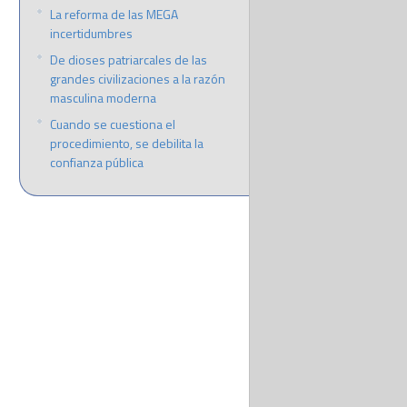
La reforma de las MEGA
incertidumbres
De dioses patriarcales de las
grandes civilizaciones a la razón
masculina moderna
Cuando se cuestiona el
procedimiento, se debilita la
confianza pública