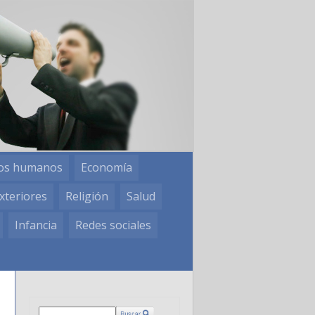
os humanos
Economía
xteriores
Religión
Salud
Infancia
Redes sociales