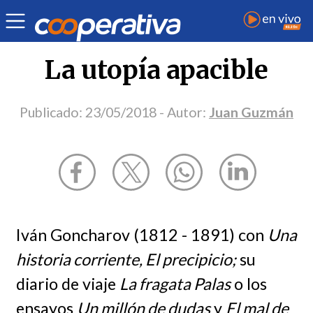
Opinión
| Cultura
| Juan Guzmán
La utopía apacible
Publicado:
23/05/2018
- Autor:
Juan Guzmán
Iván Goncharov (1812 - 1891) con
Una
historia corriente, El precipicio;
su
diario de viaje
La fragata Palas
o los
ensayos
Un millón de dudas
y
El mal de