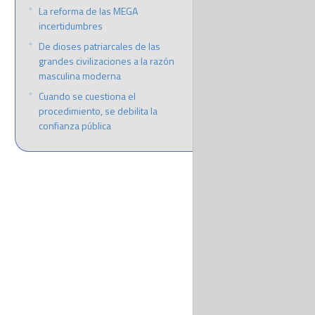
La reforma de las MEGA
incertidumbres
De dioses patriarcales de las
grandes civilizaciones a la razón
masculina moderna
Cuando se cuestiona el
procedimiento, se debilita la
confianza pública