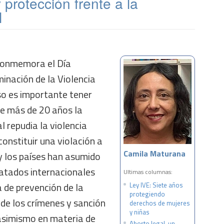
 protección frente a la
l
 conmemora el Día
minación de la Violencia
so es importante tener
e más de 20 años la
 repudia la violencia
constituir una violación a
Camila Maturana
 los países han asumido
ratados internacionales
Ultimas columnas:
 de prevención de la
Ley IVE: Siete años
protegiendo
 de los crímenes y sanción
derechos de mujeres
y niñas
asimismo en materia de
Aborto legal, un