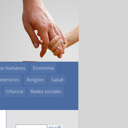
os humanos
Economía
xteriores
Religión
Salud
Infancia
Redes sociales