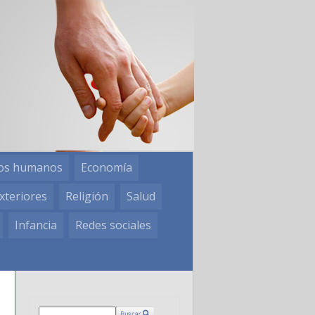
os humanos
Economía
xteriores
Religión
Salud
Infancia
Redes sociales