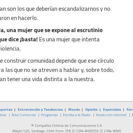
an son los que deberían escandalizarnos y no
ron en hacerlo.
a, una mujer que se expone al escrutinio
ue dice ¡basta!
Es una mujer que intenta
iolencia.
e construir comunidad depende que ese círculo
ra las que no se atreven a hablar y, sobre todo,
an tener una vida distinta a la nuestra.
eportes
|
Entretención y Tendencias
|
Mundo
|
Opinión
|
Especiales
|
Fot
tiva
|
Área Comercial
|
Programas
|
Escriba a la Radio
|
Redacción Internet
|
© Compañia Chilena de Comunicaciones S.A.
Maipú 525, Santiago, Chile Fono:
(56 2) 2364 8000
(56 2) 2364 8000