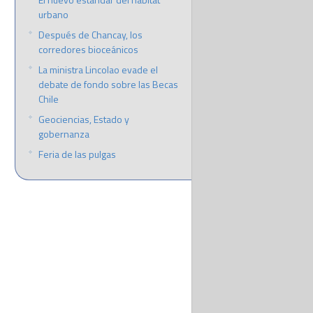
urbano
Después de Chancay, los
corredores bioceánicos
La ministra Lincolao evade el
debate de fondo sobre las Becas
Chile
Geociencias, Estado y
gobernanza
Feria de las pulgas