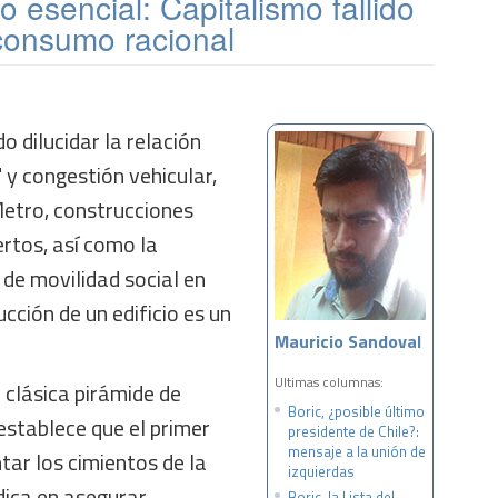
jo esencial: Capitalismo fallido
consumo racional
 dilucidar la relación
 y congestión vehicular,
Metro, construcciones
ertos, así como la
de movilidad social en
cción de un edificio es un
Mauricio Sandoval
Ultimas columnas:
clásica pirámide de
Boric, ¿posible último
stablece que el primer
presidente de Chile?:
mensaje a la unión de
tar los cimientos de la
izquierdas
dica en asegurar
Boric, la Lista del