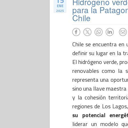
15
Hidrógeno verd
ENE
para la Patagon
2025
Chile
Chile se encuentra en
definir su lugar en la t
El hidrógeno verde, pro
renovables como la so
representa una oportun
sino una llave maestra 
y la cohesión territori
regiones de Los Lagos
su potencial energét
liderar un modelo que