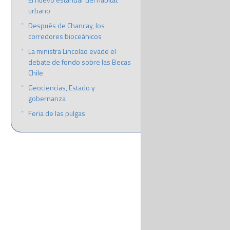
urbano
Después de Chancay, los
corredores bioceánicos
La ministra Lincolao evade el
debate de fondo sobre las Becas
Chile
Geociencias, Estado y
gobernanza
Feria de las pulgas