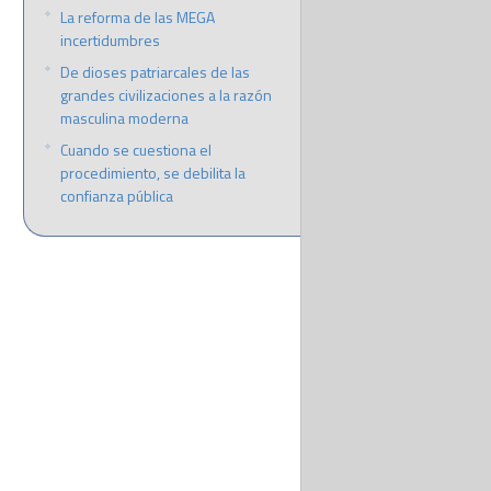
La reforma de las MEGA
incertidumbres
De dioses patriarcales de las
grandes civilizaciones a la razón
masculina moderna
Cuando se cuestiona el
procedimiento, se debilita la
confianza pública