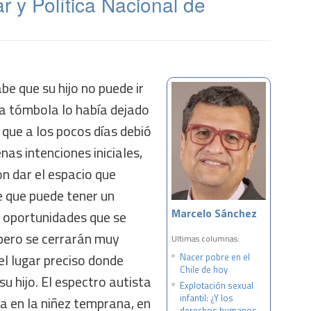
ar y Política Nacional de
be que su hijo no puede ir
 la tómbola lo había dejado
 que a los pocos días debió
enas intenciones iniciales,
n dar el espacio que
e que puede tener un
Marcelo Sánchez
y oportunidades que se
pero se cerrarán muy
Ultimas columnas:
el lugar preciso donde
Nacer pobre en el
Chile de hoy
u hijo. El espectro autista
Explotación sexual
infantil: ¿Y los
a en la niñez temprana, en
derechos humanos