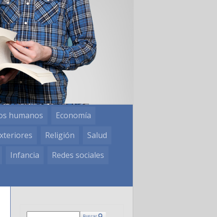
os humanos
Economía
xteriores
Religión
Salud
Infancia
Redes sociales