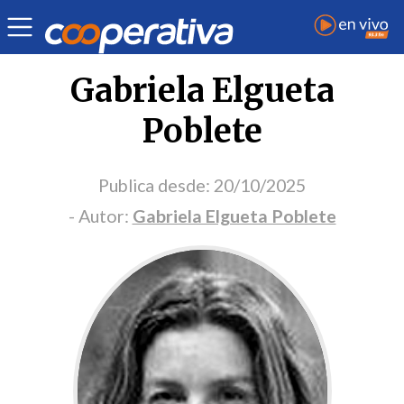
Portada Opinión
Gabriela Elgueta
Poblete
Publica desde:
20/10/2025
- Autor:
Gabriela Elgueta Poblete