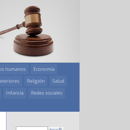
os humanos
Economía
xteriores
Religión
Salud
Infancia
Redes sociales