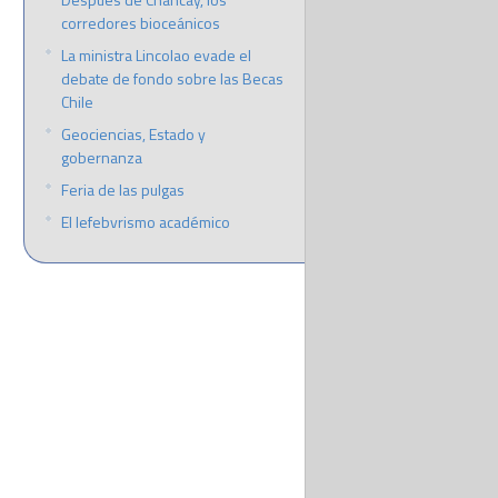
corredores bioceánicos
La ministra Lincolao evade el
debate de fondo sobre las Becas
Chile
Geociencias, Estado y
gobernanza
Feria de las pulgas
El lefebvrismo académico