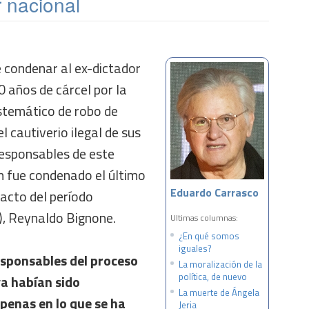
r nacional
 condenar al ex-dictador
0 años de cárcel por la
istemático de robo de
l cautiverio ilegal de sus
responsables de este
n fue condenado el último
Eduardo Carrasco
acto del período
), Reynaldo Bignone.
Ultimas columnas:
¿En qué somos
iguales?
sponsables del proceso
La moralización de la
política, de nuevo
ya habían sido
La muerte de Ángela
penas en lo que se ha
Jeria