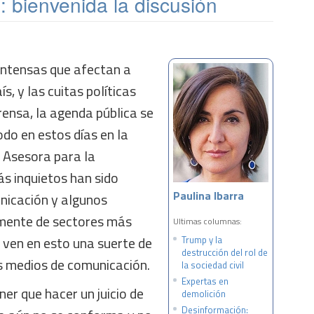
 bienvenida la discusión
 intensas que afectan a
s, y las cuitas políticas
rensa, la agenda pública se
do en estos días en la
n Asesora para la
s inquietos han sido
Paulina Ibarra
nicación y algunos
amente de sectores más
Ultimas columnas:
 ven en esto una suerte de
Trump y la
destrucción del rol de
os medios de comunicación.
la sociedad civil
Expertas en
er que hacer un juicio de
demolición
Desinformación: