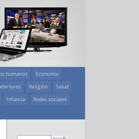
os humanos
Economía
xteriores
Religión
Salud
Infancia
Redes sociales