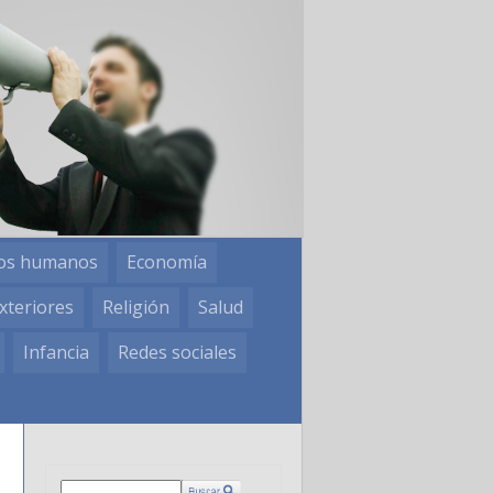
os humanos
Economía
xteriores
Religión
Salud
Infancia
Redes sociales