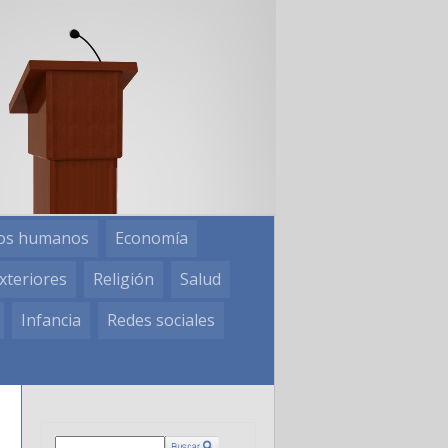
os humanos
Economía
xteriores
Religión
Salud
Infancia
Redes sociales