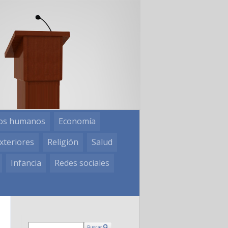
os humanos
Economía
xteriores
Religión
Salud
Infancia
Redes sociales