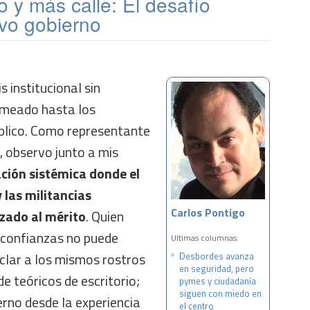
o y más calle: El desafío
evo gobierno
s institucional sin
rmeado hasta los
úblico. Como representante
s, observo junto a mis
ción sistémica donde el
y las militancias
Carlos Pontigo
zado al mérito
. Quien
s confianzas no puede
Ultimas columnas:
iclar a los mismos rostros
Desbordes avanza
en seguridad, pero
e teóricos de escritorio;
pymes y ciudadanía
siguen con miedo en
erno desde la experiencia
el centro