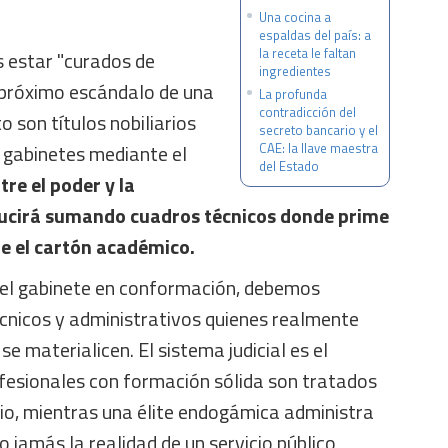
Una cocina a
espaldas del país: a
la receta le faltan
 estar "curados de
ingredientes
 próximo escándalo de una
La profunda
contradicción del
o son títulos nobiliarios
secreto bancario y el
 gabinetes mediante el
CAE: la llave maestra
del Estado
tre el poder y la
ducirá sumando cuadros técnicos donde prime
re el cartón académico.
 el gabinete en conformación, debemos
écnicos y administrativos quienes realmente
e materialicen. El sistema judicial es el
fesionales con formación sólida son tratados
o, mientras una élite endogámica administra
o jamás la realidad de un servicio público