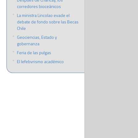
corredores bioceánicos
La ministra Lincolao evade el
debate de fondo sobre las Becas
Chile
Geociencias, Estado y
gobernanza
Feria de las pulgas
El lefebvrismo académico