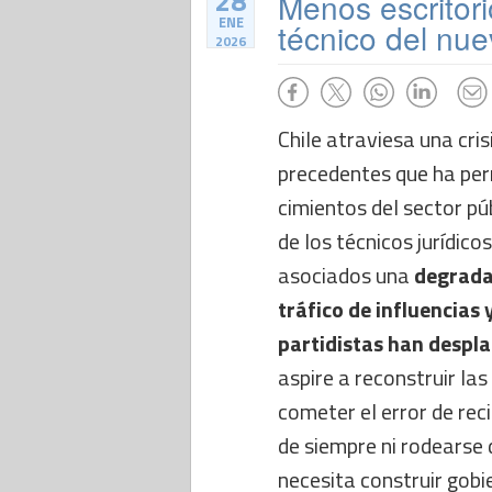
28
Menos escritori
ENE
técnico del nu
2026
Chile atraviesa una crisi
precedentes que ha pe
cimientos del sector p
de los técnicos jurídico
asociados una
degrada
tráfico de influencias 
partidistas han despla
aspire a reconstruir la
cometer el error de rec
de siempre ni rodearse d
necesita construir gobi