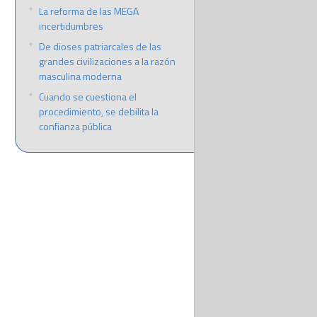
La reforma de las MEGA
incertidumbres
De dioses patriarcales de las
grandes civilizaciones a la razón
masculina moderna
Cuando se cuestiona el
procedimiento, se debilita la
confianza pública