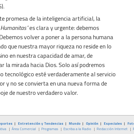
).
 promesa de la inteligencia artificial, la
 Humanitas"
es clara y urgente: debemos
. Debemos volver a poner a la persona humana
ndo que nuestra mayor riqueza no reside en lo
sino en nuestra capacidad de amar, de
ar la mirada hacia Dios. Solo así podremos
so tecnológico esté verdaderamente al servicio
amor y no se convierta en una nueva forma de
oje de nuestro verdadero valor.
eportes
|
Entretención y Tendencias
|
Mundo
|
Opinión
|
Especiales
|
Fot
tiva
|
Área Comercial
|
Programas
|
Escriba a la Radio
|
Redacción Internet
|