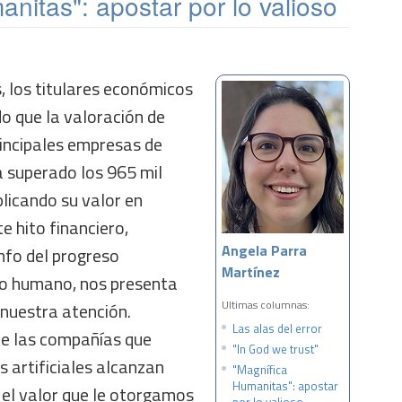
nitas": apostar por lo valioso
, los titulares económicos
 que la valoración de
rincipales empresas de
 ha superado los 965 mil
plicando su valor en
 hito financiero,
Angela Parra
nfo del progreso
Martínez
nio humano, nos presenta
Ultimas columnas:
 nuestra atención.
Las alas del error
de las compañías que
"In God we trust"
s artificiales alcanzan
"Magnífica
Humanitas": apostar
 el valor que le otorgamos