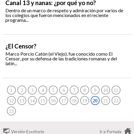
Canal 13 y nanas: ¿por qué yo no?
Dentro de un marco de respeto y admiración por varios de
los colegios que fueron mencionados en el reciente
programa...
¿El Censor?
Marco Porcio Catón (el Viejo), fue conocido como El
Censor, por su defensa de las tradiciones romanas y del
latín...
1
2
3
4
5
6
7
8
9
10
11
12
13
14
15
16
17
18
19
20
21
22
23
Versión Escritorio
Ir a Portada