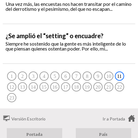
Una vez más, las encuestas nos hacen transitar por el camino
del derrotismo y el pesimismo, del que no escapan...
¿Se amplió el “setting” o encuadre?
Siempre he sostenido que la gente es más inteligente de lo
que piensan quienes ostentan poder. Por ello, mi...
1
2
3
4
5
6
7
8
9
10
11
12
13
14
15
16
17
18
19
20
21
22
23
Versión Escritorio
Ir a Portada
Portada
País