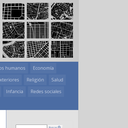
os humanos
Economía
xteriores
Religión
Salud
Infancia
Redes sociales