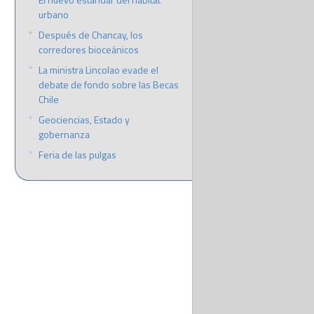
urbano
Después de Chancay, los
corredores bioceánicos
La ministra Lincolao evade el
debate de fondo sobre las Becas
Chile
Geociencias, Estado y
gobernanza
Feria de las pulgas