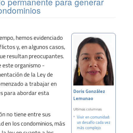
ajo permanente para generar
ondominios
iempo, hemos evidenciado
lictos y, en algunos casos,
que resultan preocupantes.
e este organismo -
entación de la Ley de
menzado a trabajar en
Doris González
as para abordar esta
Lemunao
Ultimas columnas:
ión no tiene entre sus
Vivir en comunidad:
ad en los condominios, más
un desafío cada vez
más complejo
 la ley en cuanto a los