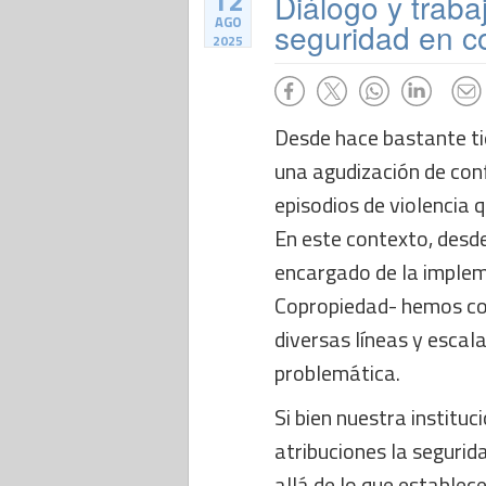
12
Diálogo y trab
AGO
seguridad en c
2025
Desde hace bastante t
una agudización de conf
episodios de violencia 
En este contexto, desd
encargado de la implem
Copropiedad- hemos co
diversas líneas y escal
problemática.
Si bien nuestra instituc
atribuciones la segurid
allá de lo que establece