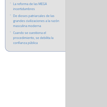
La reforma de las MEGA
incertidumbres
De dioses patriarcales de las
grandes civilizaciones a la razón
masculina moderna
Cuando se cuestiona el
procedimiento, se debilita la
confianza pública