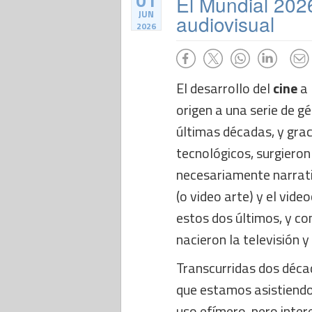
01
El Mundial 202
JUN
audiovisual
2026
El desarrollo del
cine
a 
origen a una serie de g
últimas décadas, y grac
tecnológicos, surgiero
necesariamente narrati
(o video arte) y el vide
estos dos últimos, y co
nacieron la televisión y 
Transcurridas dos décad
que estamos asistiend
uso efímero, pero inte