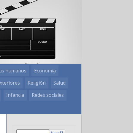
os humanos
Economía
xteriores
Religión
Salud
Infancia
Redes sociales