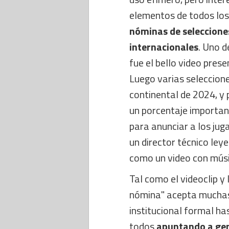
elementos de todos los
nóminas de seleccione
internacionales
. Uno d
fue el bello video pres
Luego varias seleccione
continental de 2024, y
un porcentaje important
para anunciar a los jug
un director técnico ley
como un video con músi
Tal como el videoclip y
nómina" acepta muchas 
institucional formal ha
todos
apuntando a gen