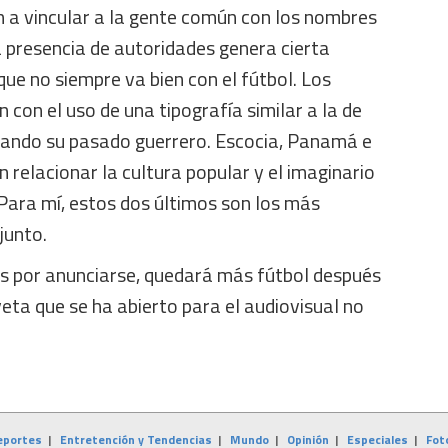
n a vincular a la gente común con los nombres
la presencia de autoridades genera cierta
que no siempre va bien con el fútbol. Los
an con el uso de una tipografía similar a la de
ocando su pasado guerrero. Escocia, Panamá e
n relacionar la cultura popular y el imaginario
 Para mí, estos dos últimos son los más
junto.
 por anunciarse, quedará más fútbol después
veta que se ha abierto para el audiovisual no
eportes
|
Entretención y Tendencias
|
Mundo
|
Opinión
|
Especiales
|
Fot