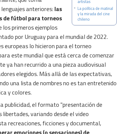
artistas
 lenguajes anteriores:
las
La política de matinal
y la mirada del cine
s de fútbol para torneos
chileno
e los primeros ejemplos
entado por Uruguay para el mundial de 2022.
s europeas lo hicieron para el torneo
 para este mundial que está cerca de comenzar
e ya han recurrido a una pieza audiovisual
adores elegidos. Más allá de las expectativas,
endo una lista de nombres no es tan entretenido
ca y colores.
 la publicidad, el formato "presentación de
libertades, variando desde el video
sta recreaciones, ficciones y documental,
erar emociones (o sensaciones) de