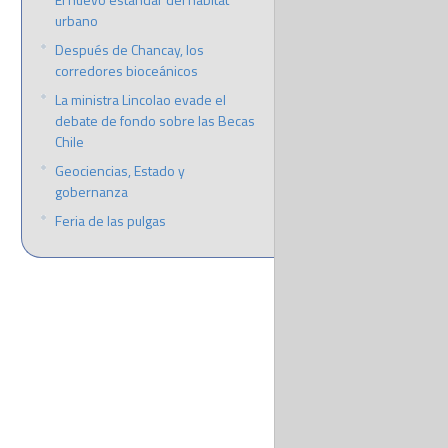
urbano
Después de Chancay, los
corredores bioceánicos
La ministra Lincolao evade el
debate de fondo sobre las Becas
Chile
Geociencias, Estado y
gobernanza
Feria de las pulgas