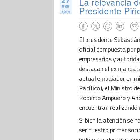
27
La relevancia d
ABR
Presidente Piñ
2019
El presidente Sebastián
oficial compuesta por 
empresarios y autoridad
destacan el ex mandata
actual embajador en mis
Pacífico), el Ministro d
Roberto Ampuero y Andr
encuentran realizando u
Si bien la atención se h
ser nuestro primer soci
polémicas declaracione