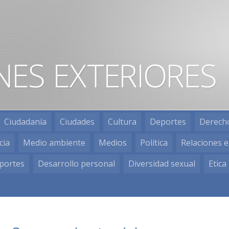
Ciudadanía
Ciudades
Cultura
Deportes
Derech
cia
Medio ambiente
Medios
Política
Relaciones e
portes
Desarrollo personal
Diversidad sexual
Etica