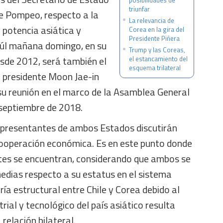
posibilidades de
triunfar
e Pompeo, respecto a la
La relevancia de
a potencia asiática y
Corea en la gira del
Presidente Piñera
eúl mañana domingo, en su
Trump y las Coreas,
desde 2012, será también el
el estancamiento del
esquema trilateral
l presidente Moon Jae-in
su reunión en el marco de la Asamblea General
septiembre de 2018.
representantes de ambos Estados discutirán
ooperación económica. Es en este punto donde
artes se encuentran, considerando que ambos se
edias respecto a su estatus en el sistema
ría estructural entre Chile y Corea debido al
rial y tecnológico del país asiático resulta
 relación bilateral.