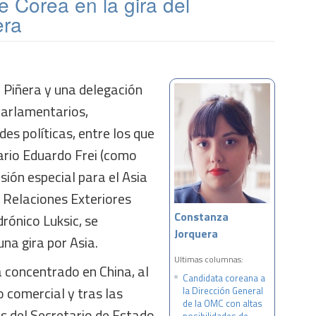
e Corea en la gira del
era
 Piñera y una delegación
parlamentarios,
es políticas, entre los que
rio Eduardo Frei (como
ión especial para el Asia
e Relaciones Exteriores
Constanza
ónico Luksic, se
Jorquera
na gira por Asia.
Ultimas columnas:
a concentrado en China, al
Candidata coreana a
o comercial y tras las
la Dirección General
de la OMC con altas
s del Secretario de Estado