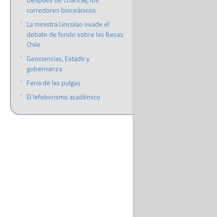
corredores bioceánicos
La ministra Lincolao evade el
debate de fondo sobre las Becas
Chile
Geociencias, Estado y
gobernanza
Feria de las pulgas
El lefebvrismo académico