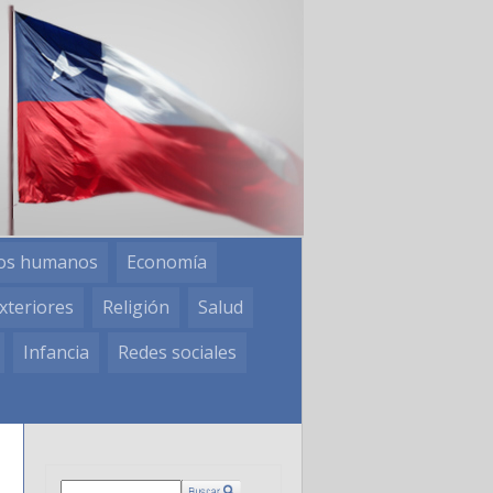
os humanos
Economía
xteriores
Religión
Salud
Infancia
Redes sociales