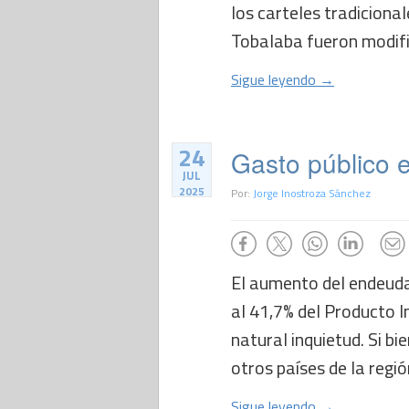
los carteles tradiciona
Tobalaba fueron modifi
Sigue leyendo →
24
Gasto público e
JUL
2025
Por:
Jorge Inostroza Sánchez
El aumento del endeuda
al 41,7% del Producto 
natural inquietud. Si b
otros países de la regió
Sigue leyendo →