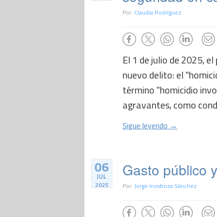
Por:
Claudia Rodríguez
El 1 de julio de 2025, 
nuevo delito: el "homici
término "homicidio inv
agravantes, como conduc
Sigue leyendo →
06
Gasto público y
JUL
2025
Por:
Jorge Inostroza Sánchez