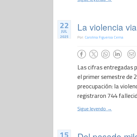
22
La violencia vi
JUL
2025
Por:
Carolina Figueroa Cerna
Las cifras entregadas p
el primer semestre de 
preocupación: la violenc
registraron 744 fallecid
Sigue leyendo →
15
Del pasado milen