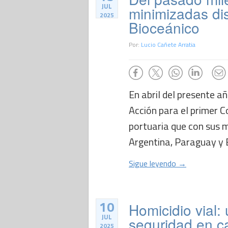
JUL
minimizadas di
2025
Bioceánico
Por:
Lucio Cañete Arratia
En abril del presente añ
Acción para el primer Co
portuaria que con sus m
Argentina, Paraguay y Br
Sigue leyendo →
10
Homicidio vial:
JUL
seguridad en ca
2025