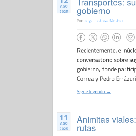
12
Transportes: s
AGO
gobierno
2025
Por:
Jorge Inostroza Sánchez
Recientemente, el núcl
conversatorio sobre su
gobierno, donde partici
Correa y Pedro Errázuri
Sigue leyendo →
11
Animitas viales:
AGO
rutas
2025