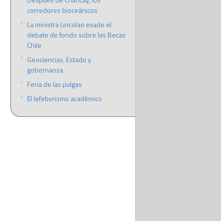
corredores bioceánicos
La ministra Lincolao evade el
debate de fondo sobre las Becas
Chile
Geociencias, Estado y
gobernanza
Feria de las pulgas
El lefebvrismo académico