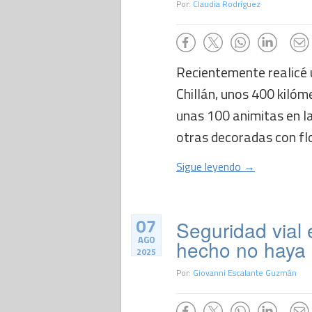
Por:
Claudia Rodríguez
Recientemente realicé u
Chillán, unos 400 kilóm
unas 100 animitas en la
otras decoradas con flor
Sigue leyendo →
07
Seguridad vial 
AGO
hecho no haya 
2025
Por:
Giovanni Escalante Guzmán