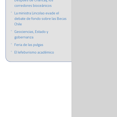
corredores bioceánicos
La ministra Lincolao evade el
debate de fondo sobre las Becas
Chile
Geociencias, Estado y
gobernanza
Feria de las pulgas
El lefebvrismo académico