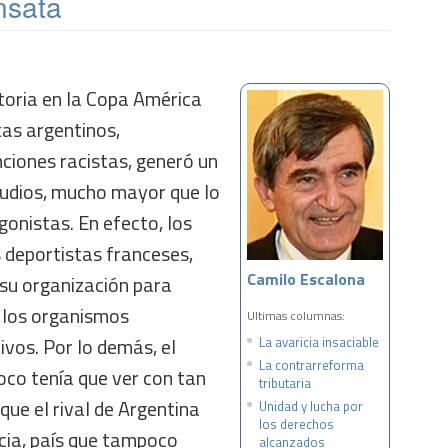
nsata
ctoria en la Copa América
tas argentinos,
ciones racistas, generó un
pudios, mucho mayor que lo
onistas. En efecto, los
s deportistas franceses,
Camilo Escalona
 su organización para
 los organismos
Ultimas columnas:
ivos. Por lo demás, el
La avaricia insaciable
La contrarreforma
oco tenía que ver con tan
tributaria
que el rival de Argentina
Unidad y lucha por
los derechos
cia, país que tampoco
alcanzados