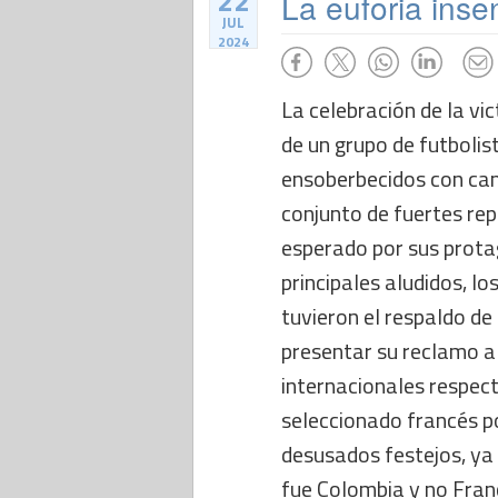
22
La euforia inse
JUL
2024
La celebración de la vi
de un grupo de futbolis
ensoberbecidos con can
conjunto de fuertes re
esperado por sus protag
principales aludidos, lo
tuvieron el respaldo de
presentar su reclamo a
internacionales respect
seleccionado francés p
desusados festejos, ya 
fue Colombia y no Fran