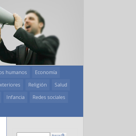
os humanos
Economía
xteriores
Religión
Salud
Infancia
Redes sociales