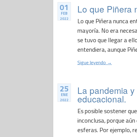
01
Lo que Piñera n
FEB
2022
Lo que Piñera nunca ent
mayoría. No era necesar
se tuvo que llegar a ell
entendiera, aunque Piñe
Sigue leyendo →
25
La pandemia y 
ENE
educacional.
2022
Es posible sostener qu
inconclusa, porque aún
esferas. Por ejemplo, r