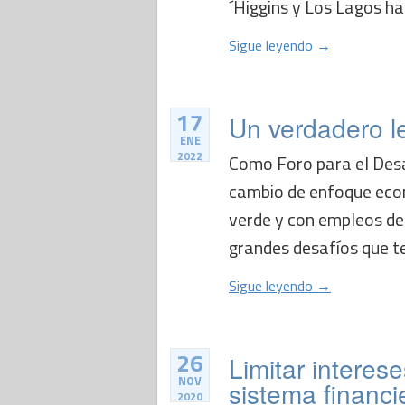
´Higgins y Los Lagos ha
Sigue leyendo →
17
Un verdadero l
ENE
2022
Como Foro para el Desa
cambio de enfoque econ
verde y con empleos de
grandes desafíos que t
Sigue leyendo →
26
Limitar interes
NOV
sistema financi
2020