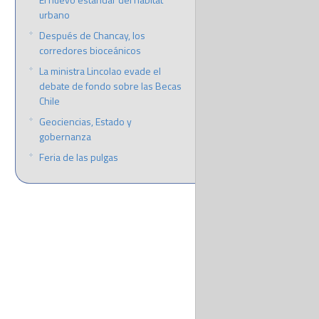
urbano
Después de Chancay, los
corredores bioceánicos
La ministra Lincolao evade el
debate de fondo sobre las Becas
Chile
Geociencias, Estado y
gobernanza
Feria de las pulgas