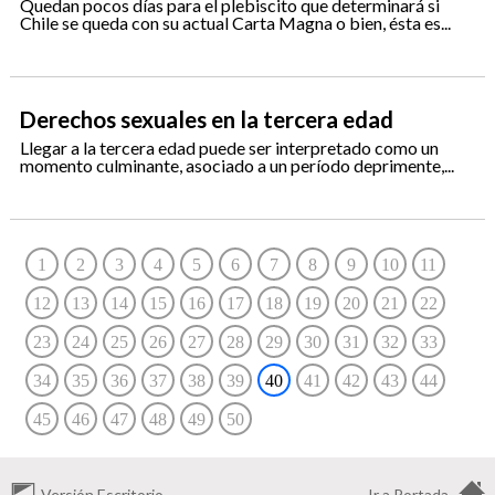
Quedan pocos días para el plebiscito que determinará si
Chile se queda con su actual Carta Magna o bien, ésta es...
Derechos sexuales en la tercera edad
Llegar a la tercera edad puede ser interpretado como un
momento culminante, asociado a un período deprimente,...
1
2
3
4
5
6
7
8
9
10
11
12
13
14
15
16
17
18
19
20
21
22
23
24
25
26
27
28
29
30
31
32
33
34
35
36
37
38
39
40
41
42
43
44
45
46
47
48
49
50
Versión Escritorio
Ir a Portada