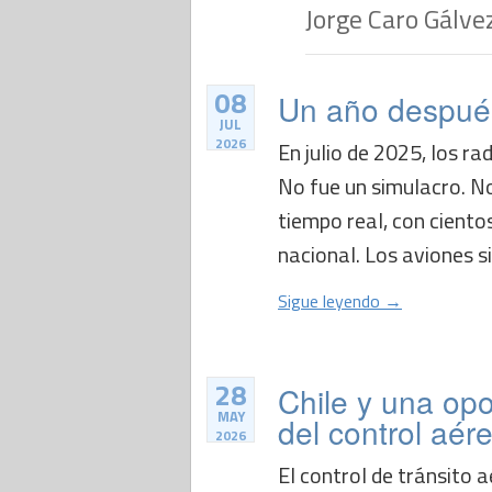
Jorge Caro Gálve
08
Un año después
JUL
2026
En julio de 2025, los ra
No fue un simulacro. No 
tiempo real, con ciento
nacional. Los aviones si
Sigue leyendo →
28
Chile y una opo
MAY
del control aér
2026
El control de tránsito a