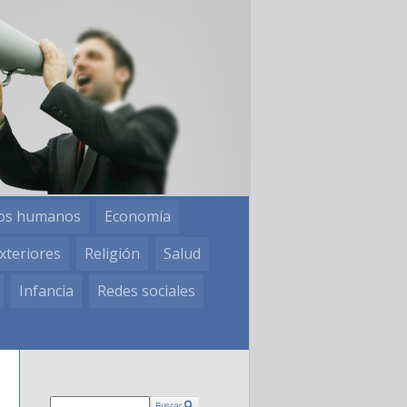
os humanos
Economía
xteriores
Religión
Salud
Infancia
Redes sociales