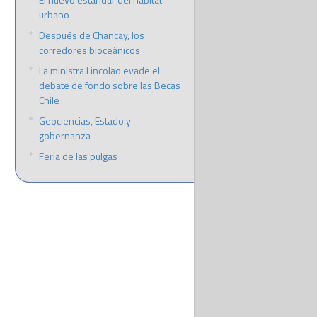
urbano
Después de Chancay, los
corredores bioceánicos
La ministra Lincolao evade el
debate de fondo sobre las Becas
Chile
Geociencias, Estado y
gobernanza
Feria de las pulgas