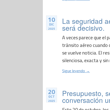
10
La seguridad a
DIC
será decisivo.
2025
A veces parece que el p
tránsito aéreo cuando 
se vuelve noticia. El re
silenciosa, exacta y sin
Sigue leyendo →
20
Presupuesto, s
OCT
conversación u
2025
Este 20 de octubre, los