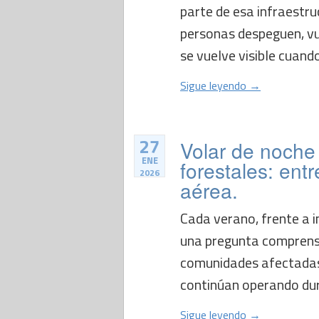
parte de esa infraestru
personas despeguen, vue
se vuelve visible cuando 
Sigue leyendo →
27
Volar de noche 
ENE
forestales: entr
2026
aérea.
Cada verano, frente a i
una pregunta comprensib
comunidades afectadas
continúan operando dura
Sigue leyendo →