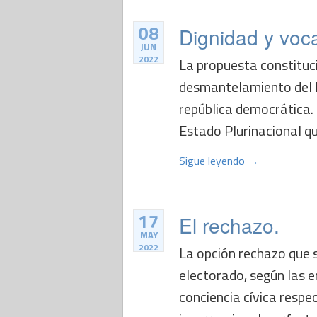
08
Dignidad y voca
JUN
2022
La propuesta constituc
desmantelamiento del E
república democrática. E
Estado Plurinacional que
Sigue leyendo →
17
El rechazo.
MAY
2022
La opción rechazo que 
electorado, según las 
conciencia cívica respe