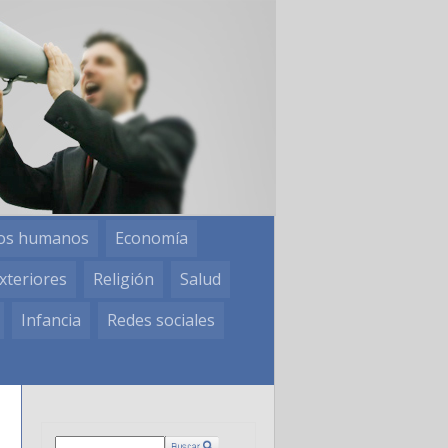
os humanos
Economía
xteriores
Religión
Salud
Infancia
Redes sociales