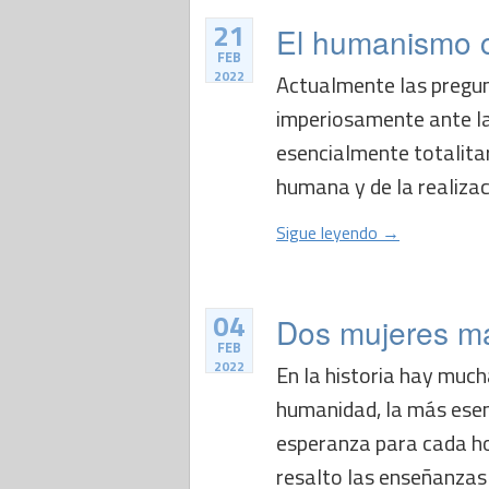
21
El humanismo cr
FEB
2022
Actualmente las pregun
imperiosamente ante la
esencialmente totalitar
humana y de la realizaci
Sigue leyendo →
04
Dos mujeres ma
FEB
2022
En la historia hay muc
humanidad, la más esenc
esperanza para cada ho
resalto las enseñanzas 