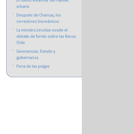
urbano
Después de Chancay, los
corredores bioceánicos
La ministra Lincolao evade el
debate de fondo sobre las Becas
Chile
Geociencias, Estado y
gobernanza
Feria de las pulgas