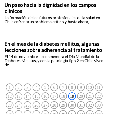
Un paso hacia la dignidad en los campos
clínicos
La formación de los futuros profesionales de la salud en
Chile enfrenta un problema crítico y, hasta ahora,...
En el mes de la diabetes mellitus, algunas
lecciones sobre adherencia al tratamiento
El 14 de noviembre se conmemora el Día Mundial de la
Diabetes Mellitus, y con la patología tipo 2 en Chile viven -
de...
1
2
3
4
5
6
7
8
9
10
11
12
13
14
15
16
17
18
19
20
21
22
23
24
25
26
27
28
29
30
31
32
33