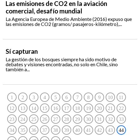
Las emisiones de CO2 en la aviación
comercial, desafío mundial
La Agencia Europea de Medio Ambiente (2016) expuso que
las emisiones de CO2 (gramos/ pasajeros-kilómetro),...
Sí capturan
La gestión de los bosques siempre ha sido motivo de
debates y visiones encontradas, no solo en Chile, sino
también a...
1
2
3
4
5
6
7
8
9
10
11
12
13
14
15
16
17
18
19
20
21
22
23
24
25
26
27
28
29
30
31
32
33
34
35
36
37
38
39
40
41
42
43
44