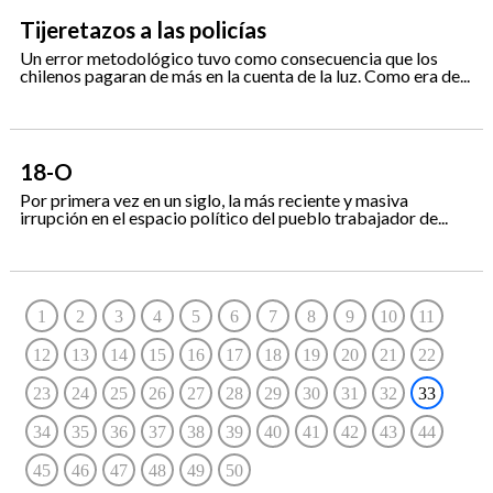
Tijeretazos a las policías
Un error metodológico tuvo como consecuencia que los
chilenos pagaran de más en la cuenta de la luz. Como era de...
18-O
Por primera vez en un siglo, la más reciente y masiva
irrupción en el espacio político del pueblo trabajador de...
1
2
3
4
5
6
7
8
9
10
11
12
13
14
15
16
17
18
19
20
21
22
23
24
25
26
27
28
29
30
31
32
33
34
35
36
37
38
39
40
41
42
43
44
45
46
47
48
49
50