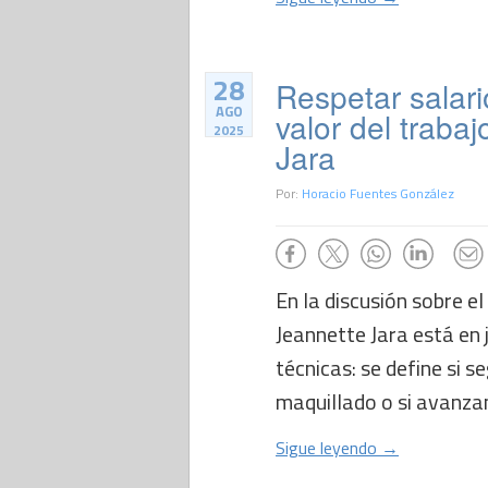
28
Respetar salari
AGO
valor del traba
2025
Jara
Por:
Horacio Fuentes González
En la discusión sobre e
Jeannette Jara está en
técnicas: se define si 
maquillado o si avanzam
Sigue leyendo →