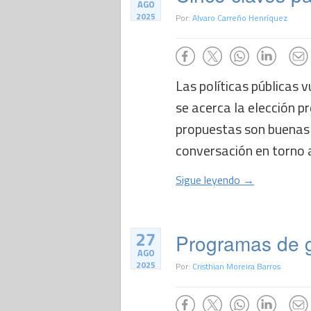
AGO
2025
Por:
Alvaro Carreño Henríquez
Las políticas públicas 
se acerca la elección p
propuestas son buenas 
conversación en torno a 
Sigue leyendo →
27
Programas de g
AGO
2025
Por:
Cristhian Moreira Barros