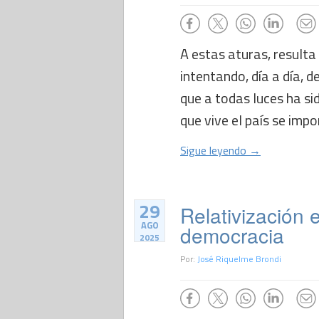
A estas aturas, resulta
intentando, día a día, 
que a todas luces ha si
que vive el país se impo
Sigue leyendo →
29
Relativización e
AGO
democracia
2025
Por:
José Riquelme Brondi