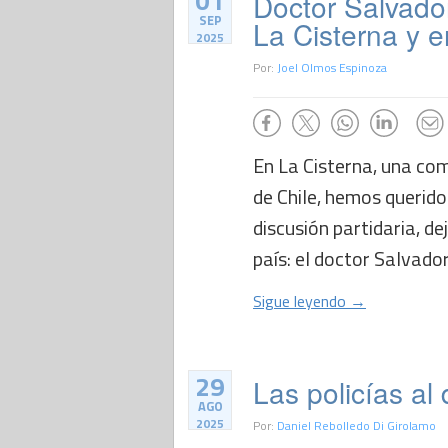
01
Doctor Salvador
SEP
La Cisterna y e
2025
Por:
Joel Olmos Espinoza
En La Cisterna, una comu
de Chile, hemos querido
discusión partidaria, d
país: el doctor Salvador
Sigue leyendo →
29
Las policías al
AGO
2025
Por:
Daniel Rebolledo Di Girolamo