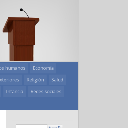
os humanos
Economía
xteriores
Religión
Salud
Infancia
Redes sociales