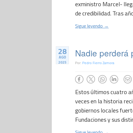
exministro Marcel- lle
de credibilidad. Tras añ
Sigue leyendo →
28
Nadie perderá 
AGO
2025
Por:
Pedro Fierro Zamora
Estos últimos cuatro a
veces en la historia rec
gobiernos locales fuert
Fundaciones y sus distin
Sigue leyendo →