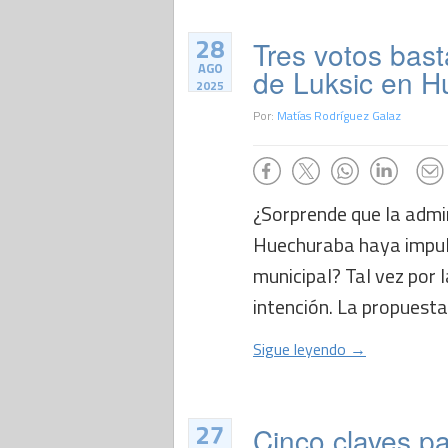
28
Tres votos bast
AGO
de Luksic en 
2025
Por:
Matías Rodríguez Galaz
¿Sorprende que la admi
Huechuraba haya impuls
municipal? Tal vez por 
intención. La propuesta
Sigue leyendo →
27
Cinco claves pa