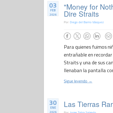
03
"Money for Not
FEB
Dire Straits
2026
Por:
Diego del Barrio Vásquez
Para quienes fuimos niñ
entrañable en recordar
Straits y una de sus ca
llenaban la pantalla con 
Sigue leyendo →
30
Las Tierras Ra
ENE
2026
Por:
Jorge Tabja Salgado