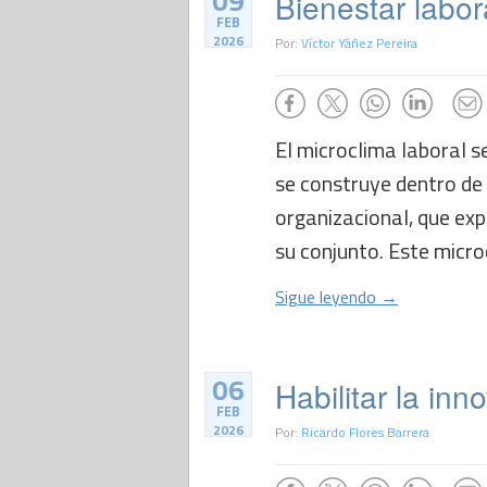
09
Bienestar labor
FEB
2026
Por:
Víctor Yáñez Pereira
El microclima laboral s
se construye dentro de 
organizacional, que expr
su conjunto. Este microc
Sigue leyendo →
06
Habilitar la inn
FEB
2026
Por:
Ricardo Flores Barrera