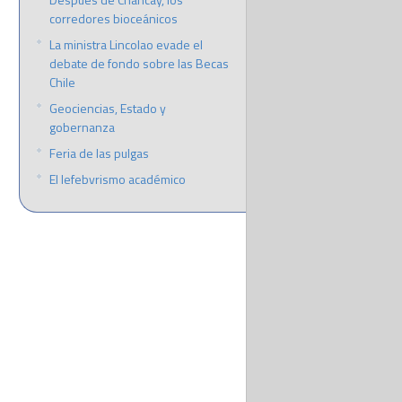
corredores bioceánicos
La ministra Lincolao evade el
debate de fondo sobre las Becas
Chile
Geociencias, Estado y
gobernanza
Feria de las pulgas
El lefebvrismo académico