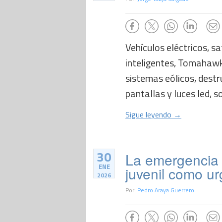
Vehículos eléctricos, s
inteligentes, Tomahawk d
sistemas eólicos, dest
pantallas y luces led, s
Sigue leyendo →
30
La emergencia l
ENE
juvenil como ur
2026
Por:
Pedro Araya Guerrero