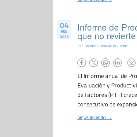
04
Informe de Prod
FEB
que no revierte
2026
Por:
Nicolás Durán de la Fuente
El Informe anual de Pr
Evaluación y Productiv
de factores (PTF) crec
consecutivo de expansió
Sigue leyendo →