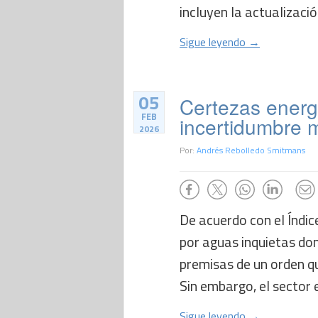
incluyen la actualizaci
Sigue leyendo →
05
Certezas energ
FEB
incertidumbre 
2026
Por:
Andrés Rebolledo Smitmans
De acuerdo con el Índi
por aguas inquietas don
premisas de un orden que
Sin embargo, el sector e
Sigue leyendo →