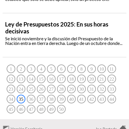
Ley de Presupuestos 2025: En sus horas
decisivas
Se inició noviembre y la discusión del Presupuesto de la
Nación entra en tierra derecha. Luego de un octubre donde...
1
2
3
4
5
6
7
8
9
10
11
12
13
14
15
16
17
18
19
20
21
22
23
24
25
26
27
28
29
30
31
32
33
34
35
36
37
38
39
40
41
42
43
44
45
46
47
48
49
50
Versión Escritorio
Ir a Portada