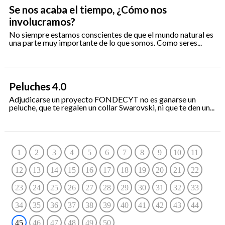
Se nos acaba el tiempo, ¿Cómo nos
involucramos?
No siempre estamos conscientes de que el mundo natural es
una parte muy importante de lo que somos. Como seres...
Peluches 4.0
Adjudicarse un proyecto FONDECYT no es ganarse un
peluche, que te regalen un collar Swarovski, ni que te den un...
1
2
3
4
5
6
7
8
9
10
11
12
13
14
15
16
17
18
19
20
21
22
23
24
25
26
27
28
29
30
31
32
33
34
35
36
37
38
39
40
41
42
43
44
45
46
47
48
49
50