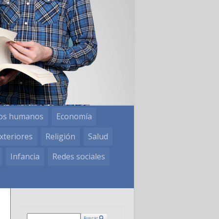
os humanos
Economía
xteriores
Religión
Salud
Infancia
Redes sociales