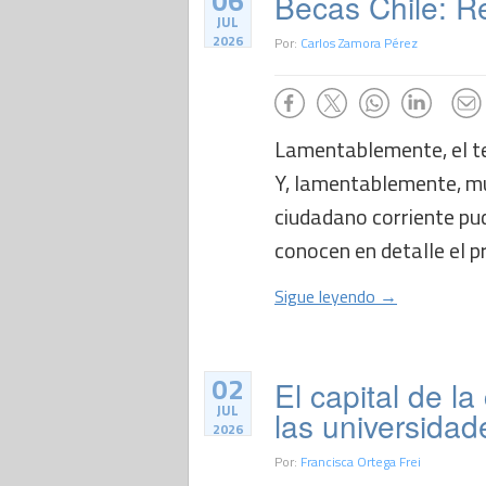
06
Becas Chile: Re
JUL
2026
Por:
Carlos Zamora Pérez
Lamentablemente, el te
Y, lamentablemente, mu
ciudadano corriente pud
conocen en detalle el p
Sigue leyendo →
02
El capital de la
JUL
las universidad
2026
Por:
Francisca Ortega Frei