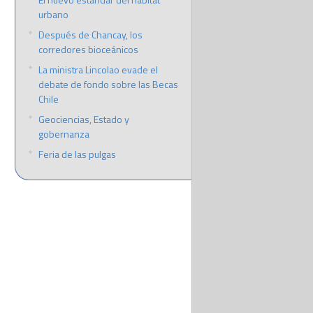
urbano
Después de Chancay, los
corredores bioceánicos
La ministra Lincolao evade el
debate de fondo sobre las Becas
Chile
Geociencias, Estado y
gobernanza
Feria de las pulgas