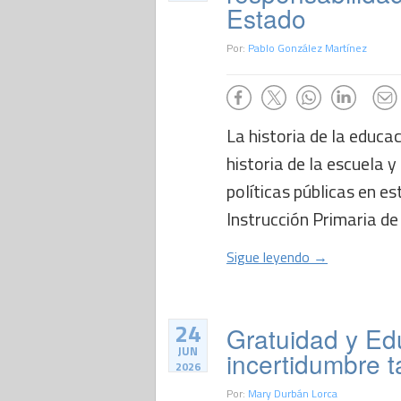
Estado
Por:
Pablo González Martínez
La historia de la educac
historia de la escuela y 
políticas públicas en es
Instrucción Primaria de
Sigue leyendo →
24
Gratuidad y Ed
JUN
incertidumbre 
2026
Por:
Mary Durbán Lorca