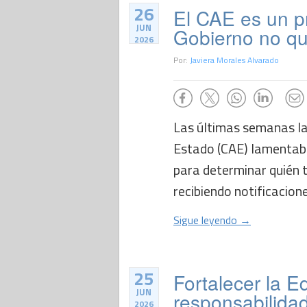
26
El CAE es un pr
JUN
Gobierno no qu
2026
Por:
Javiera Morales Alvarado
Las últimas semanas la 
Estado (CAE) lamentabl
para determinar quién t
recibiendo notificacion
Sigue leyendo →
25
Fortalecer la E
JUN
responsabilidad
2026